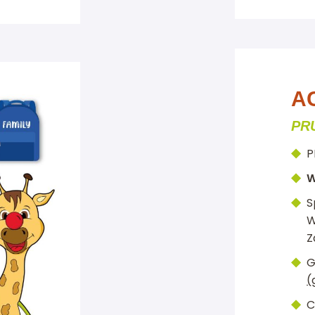
A
PR
P
W
S
W
Z
G
(
C