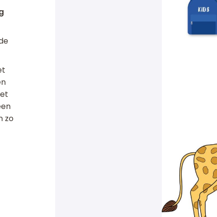
g
 de
et
en
et
een
n zo