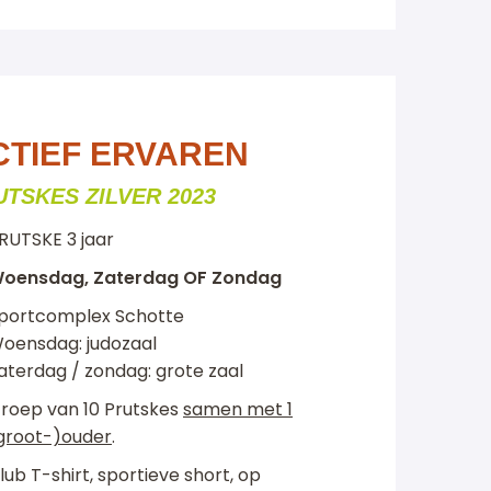
CTIEF ERVAREN
UTSKES ZILVER 2023
RUTSKE 3 jaar
oensdag, Zaterdag OF Zondag
portcomplex Schotte
oensdag: judozaal
aterdag / zondag: grote zaal
roep van 10 Prutskes
samen met 1
groot-)ouder
.
lub T-shirt, sportieve short, op