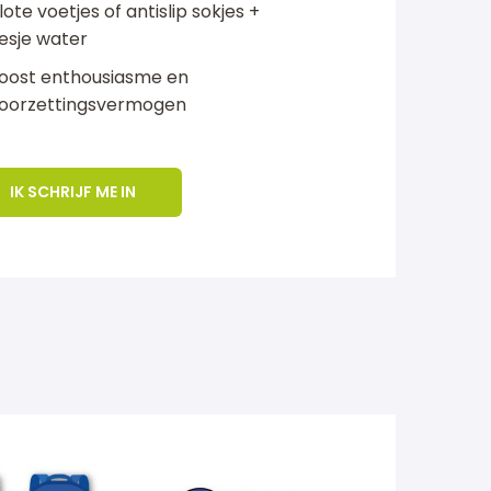
lote voetjes of antislip sokjes +
lesje water
oost enthousiasme en
oorzettingsvermogen
IK SCHRIJF ME IN