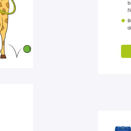
b
f
B
d