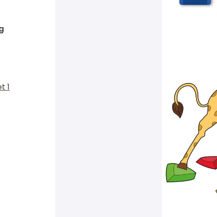
g
t 1