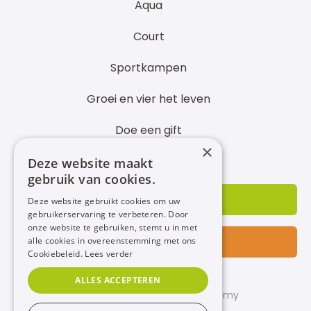
Aqua
Court
Sportkampen
Groei en vier het leven
Doe een gift
×
Partner worden
Deze website maakt
gebruik van cookies.
INSCHRIJVEN
Deze website gebruikt cookies om uw
gebruikerservaring te verbeteren. Door
onze website te gebruiken, stemt u in met
alle cookies in overeenstemming met ons
CONTACT
Cookiebeleid.
Lees verder
ALLES ACCEPTEREN
© 2022 - PIT STOP Sport Academy